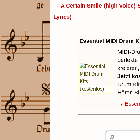
→
A Certain Smile (high Voice)
Lyrics)
Essential MIDI Drum Ki
MIDI-Dru
perfekte
kreieren
Jetzt ko
Drum-Kit
Hören Si
→
Essent