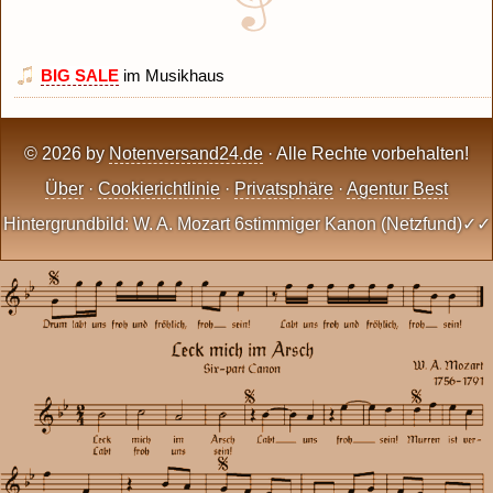
BIG SALE
im Musikhaus
© 2026 by
Notenversand24.de
· Alle Rechte vorbehalten!
Über
·
Cookierichtlinie
·
Privatsphäre
·
Agentur Best
Hintergrundbild: W. A. Mozart 6stimmiger Kanon (Netzfund)✓✓