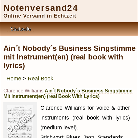
Notenversand24
Online Versand in Echtzeit
Startseite
Ain´t Nobody´s Business Singstimme
mit Instrument(en) (real book with
lyrics)
Home
>
Real Book
Clarence Williams
Ain´t Nobody´s Business Singstimme
Mit Instrument(en) (real Book With Lyrics)
Clarence Williams for voice & other
instruments (real book with lyrics)
(medium level).
Stichwort: Blues, Jazz, Standards