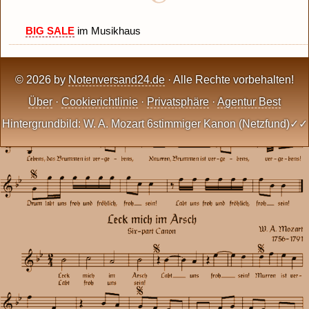
BIG SALE
im Musikhaus
© 2026 by
Notenversand24.de
· Alle Rechte vorbehalten!
Über
·
Cookierichtlinie
·
Privatsphäre
·
Agentur Best
Hintergrundbild: W. A. Mozart 6stimmiger Kanon (Netzfund)✓✓