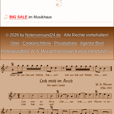
BIG SALE
im Musikhaus
© 2026 by
Notenversand24.de
· Alle Rechte vorbehalten!
Über
·
Cookierichtlinie
·
Privatsphäre
·
Agentur Best
Hintergrundbild: W. A. Mozart 6stimmiger Kanon (Netzfund)✓✓