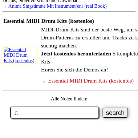
Details, Notenvorschau und Download:
→
Anima Singstimme Mit Instrument(en) (real Book)
Essential MIDI Drum Kits (kostenlos)
MIDI-Drum-Kits sind der beste Weg, um so
Drum-Patterns zu erstellen und Tracks zu k
süchtig machen.
Jetzt kostenlos herunterladen
5 komplett
Kits
Hören Sie sich die Demos an!
→
Essential MIDI Drum Kits (kostenlos)
Alle Noten finden: