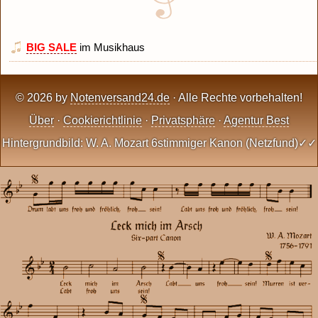
BIG SALE
im Musikhaus
© 2026 by
Notenversand24.de
· Alle Rechte vorbehalten!
Über
·
Cookierichtlinie
·
Privatsphäre
·
Agentur Best
Hintergrundbild: W. A. Mozart 6stimmiger Kanon (Netzfund)✓✓