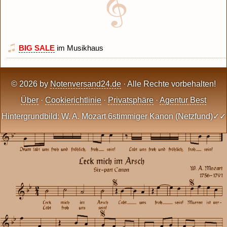
BIG SALE
im Musikhaus
© 2026 by
Notenversand24.de
· Alle Rechte vorbehalten!
Über
·
Cookierichtlinie
·
Privatsphäre
·
Agentur Best
Hintergrundbild: W. A. Mozart 6stimmiger Kanon (Netzfund)✓✓