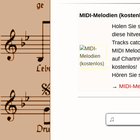
MIDI-Melodien (kosten
Holen Sie 
diese hitv
Tracks cat
MIDI Melod
auf Chartni
kostenlos!
Hören Sie 
→
MIDI-Mel