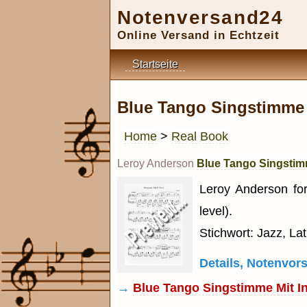
Notenversand24
Online Versand in Echtzeit
Startseite
Blue Tango Singstimme m
Home
>
Real Book
Leroy Anderson
Blue Tango Singstimm
Leroy Anderson for
level).
Stichwort: Jazz, La
Details, Notenvo
→
Blue Tango Singstimme Mit In