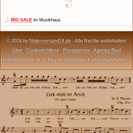
BIG SALE
im Musikhaus
© 2026 by
Notenversand24.de
· Alle Rechte vorbehalten!
Über
·
Cookierichtlinie
·
Privatsphäre
·
Agentur Best
Hintergrundbild: W. A. Mozart 6stimmiger Kanon (Netzfund)✓✓