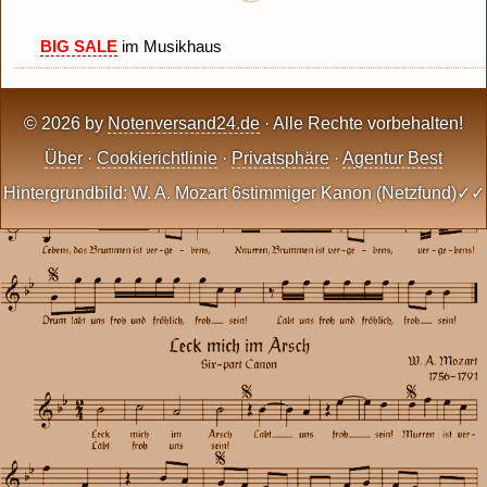
BIG SALE
im Musikhaus
© 2026 by
Notenversand24.de
· Alle Rechte vorbehalten!
Über
·
Cookierichtlinie
·
Privatsphäre
·
Agentur Best
Hintergrundbild: W. A. Mozart 6stimmiger Kanon (Netzfund)✓✓