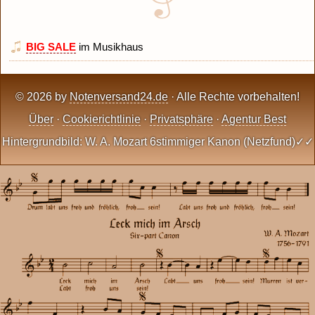
BIG SALE
im Musikhaus
© 2026 by
Notenversand24.de
· Alle Rechte vorbehalten!
Über
·
Cookierichtlinie
·
Privatsphäre
·
Agentur Best
Hintergrundbild: W. A. Mozart 6stimmiger Kanon (Netzfund)✓✓