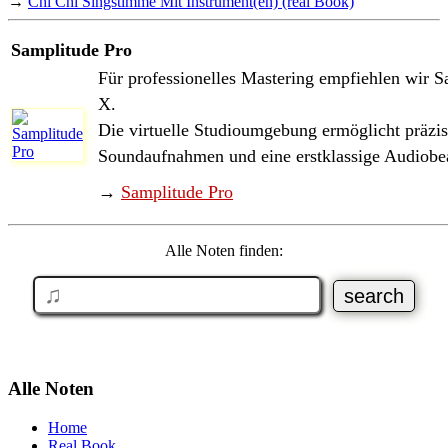
→
Chi Chi Singstimme Mit Instrument(en) (real Book)
Samplitude Pro
Für professionelles Mastering empfiehlen wir S
X.
Die virtuelle Studioumgebung ermöglicht präzi
Soundaufnahmen und eine erstklassige Audiobe
→
Samplitude Pro
Alle Noten finden:
Alle Noten
Home
Real Book