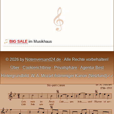
BIG SALE
im Musikhaus
© 2026 by
Notenversand24.de
· Alle Rechte vorbehalten!
Über
·
Cookierichtlinie
·
Privatsphäre
·
Agentur Best
Hintergrundbild: W. A. Mozart 6stimmiger Kanon (Netzfund)✓✓