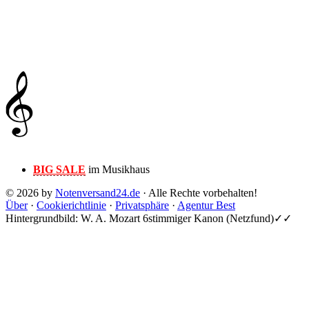
BIG SALE
im Musikhaus
© 2026 by
Notenversand24.de
· Alle Rechte vorbehalten!
Über
·
Cookierichtlinie
·
Privatsphäre
·
Agentur Best
Hintergrundbild: W. A. Mozart 6stimmiger Kanon (Netzfund)✓✓