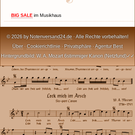
BIG SALE
im Musikhaus
© 2026 by
Notenversand24.de
· Alle Rechte vorbehalten!
Über
·
Cookierichtlinie
·
Privatsphäre
·
Agentur Best
Hintergrundbild: W. A. Mozart 6stimmiger Kanon (Netzfund)✓✓