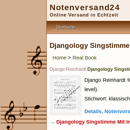
Notenversand24
Online Versand in Echtzeit
Startseite
Djangology Singstimme m
Home
>
Real Book
Django Reinhardt
Djangology Singsti
Django Reinhardt f
level).
Stichwort: klassisch
Details, Notenvo
→
Djangology Singstimme Mit In