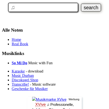
Alle Noten
Home
Real Book
Musiklinks
So Mi Do
Music with Fun
Karaoke
- download
Music Durban
Discokugel Shop
Transcribe!
- Music software
Geschenke für Musiker