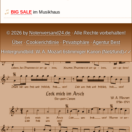
BIG SALE
im Musikhaus
© 2026 by
Notenversand24.de
· Alle Rechte vorbehalten!
Über
·
Cookierichtlinie
·
Privatsphäre
·
Agentur Best
Hintergrundbild: W. A. Mozart 6stimmiger Kanon (Netzfund)✓✓