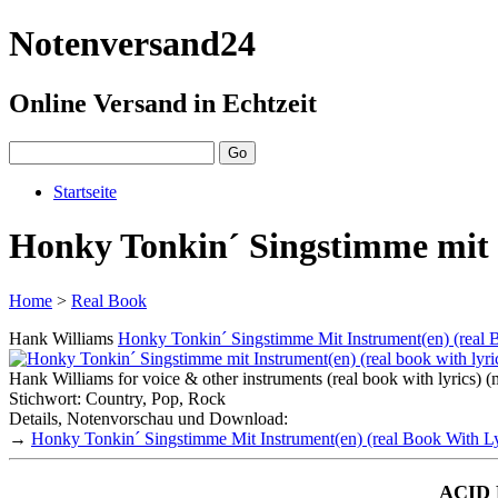
Notenversand24
Online Versand in Echtzeit
Startseite
Honky Tonkin´ Singstimme mit I
Home
>
Real Book
Hank Williams
Honky Tonkin´ Singstimme Mit Instrument(en) (real 
Hank Williams for voice & other instruments (real book with lyrics) (
Stichwort: Country, Pop, Rock
Details, Notenvorschau und Download:
→
Honky Tonkin´ Singstimme Mit Instrument(en) (real Book With Ly
ACID 