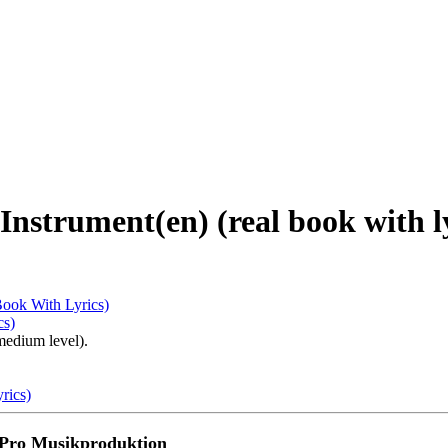
nstrument(en) (real book with ly
Book With Lyrics)
medium level).
rics)
Pro Musikproduktion