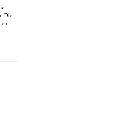
ie
. Die
ten