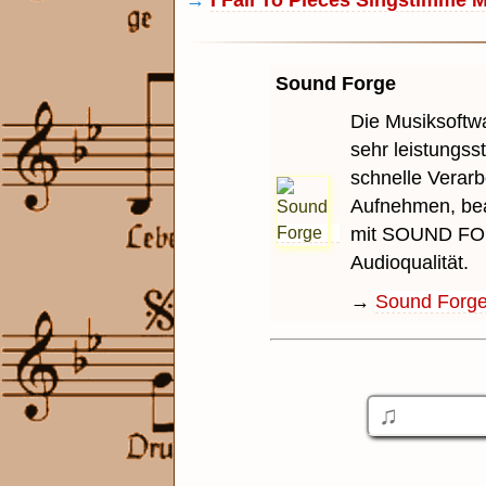
→
I Fall To Pieces Singstimme M
Sound Forge
Die Musiksoftwar
sehr leistungs
schnelle Verarb
Aufnehmen, bea
mit SOUND FOR
Audioqualität.
→
Sound Forg