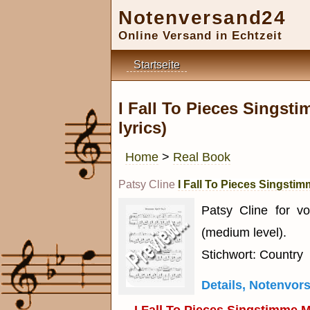
Notenversand24
Online Versand in Echtzeit
Startseite
I Fall To Pieces Singsti
lyrics)
Home
>
Real Book
Patsy Cline
I Fall To Pieces Singstim
Patsy Cline for vo
(medium level).
Stichwort: Country
Details, Notenvo