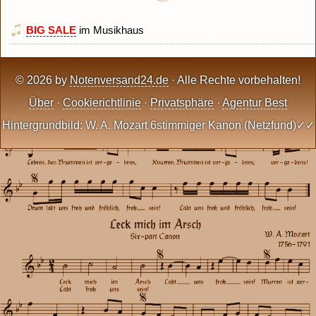
BIG SALE
im Musikhaus
© 2026 by
Notenversand24.de
· Alle Rechte vorbehalten!
Über
·
Cookierichtlinie
·
Privatsphäre
·
Agentur Best
Hintergrundbild: W. A. Mozart 6stimmiger Kanon (Netzfund)✓✓