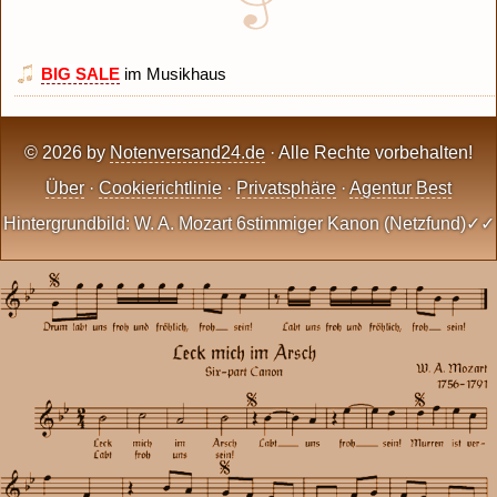
BIG SALE
im Musikhaus
© 2026 by
Notenversand24.de
· Alle Rechte vorbehalten!
Über
·
Cookierichtlinie
·
Privatsphäre
·
Agentur Best
Hintergrundbild: W. A. Mozart 6stimmiger Kanon (Netzfund)✓✓