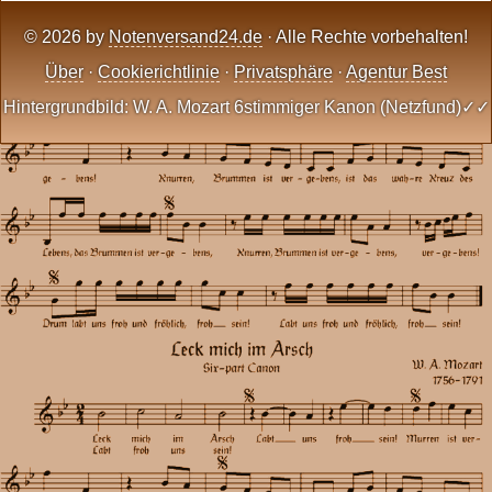
© 2026 by
Notenversand24.de
· Alle Rechte vorbehalten!
Über
·
Cookierichtlinie
·
Privatsphäre
·
Agentur Best
Hintergrundbild: W. A. Mozart 6stimmiger Kanon (Netzfund)✓✓