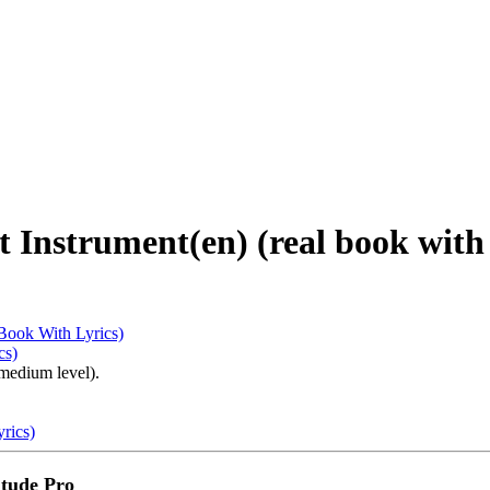
Instrument(en) (real book with 
 Book With Lyrics)
(medium level).
rics)
tude Pro