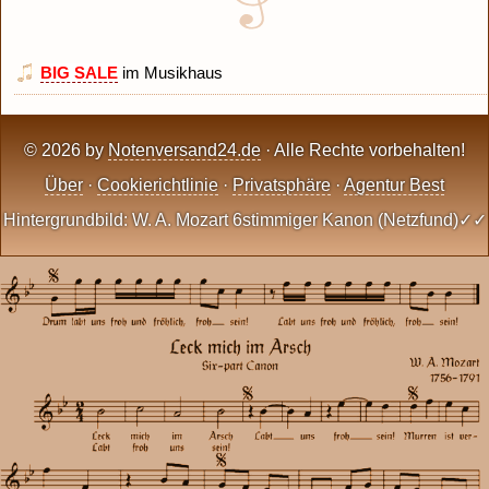
BIG SALE
im Musikhaus
© 2026 by
Notenversand24.de
· Alle Rechte vorbehalten!
Über
·
Cookierichtlinie
·
Privatsphäre
·
Agentur Best
Hintergrundbild: W. A. Mozart 6stimmiger Kanon (Netzfund)✓✓