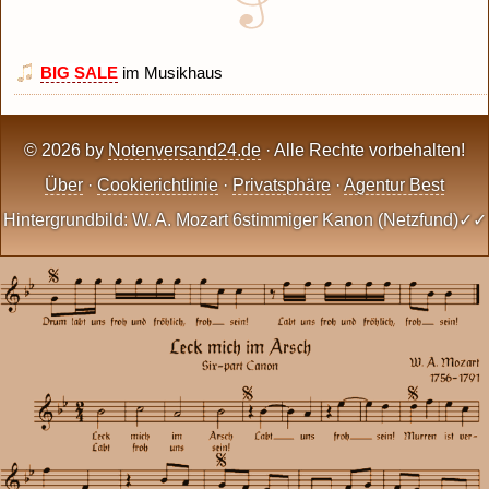
BIG SALE
im Musikhaus
© 2026 by
Notenversand24.de
· Alle Rechte vorbehalten!
Über
·
Cookierichtlinie
·
Privatsphäre
·
Agentur Best
Hintergrundbild: W. A. Mozart 6stimmiger Kanon (Netzfund)✓✓