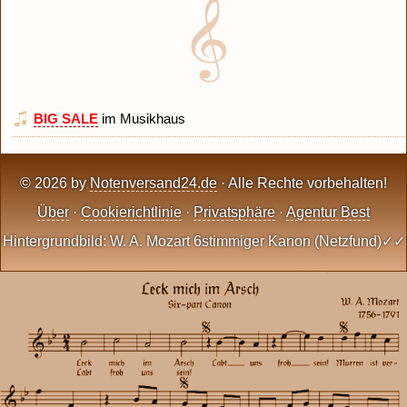
BIG SALE
im Musikhaus
© 2026 by
Notenversand24.de
· Alle Rechte vorbehalten!
Über
·
Cookierichtlinie
·
Privatsphäre
·
Agentur Best
Hintergrundbild: W. A. Mozart 6stimmiger Kanon (Netzfund)✓✓