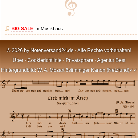
BIG SALE
im Musikhaus
© 2026 by
Notenversand24.de
· Alle Rechte vorbehalten!
Über
·
Cookierichtlinie
·
Privatsphäre
·
Agentur Best
Hintergrundbild: W. A. Mozart 6stimmiger Kanon (Netzfund)✓✓