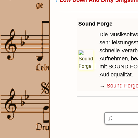
→
Low Down And Dirty Singstimm
Sound Forge
Die Musiksoftwar
sehr leistungs
schnelle Verarb
Aufnehmen, bea
mit SOUND FOR
Audioqualität.
→
Sound Forg