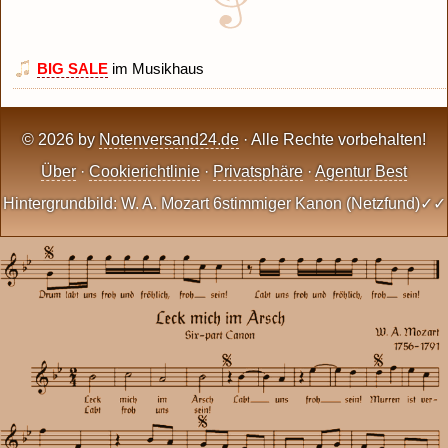
BIG SALE
im Musikhaus
© 2026 by
Notenversand24.de
· Alle Rechte vorbehalten!
Über
·
Cookierichtlinie
·
Privatsphäre
·
Agentur Best
Hintergrundbild: W. A. Mozart 6stimmiger Kanon (Netzfund)✓✓