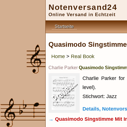
Notenversand24
Online Versand in Echtzeit
Startseite
Quasimodo Singstimme m
Home
>
Real Book
Charlie Parker
Quasimodo Singstimme 
Charlie Parker for
level).
Stichwort: Jazz
Details, Notenvo
→
Quasimodo Singstimme Mit In