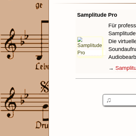
Samplitude Pro
Für profess
Samplitude
Die virtuel
Soundaufna
Audiobearb
→
Samplit