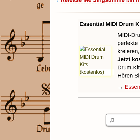
→
Release Me Singstimme Mit In
Essential MIDI Drum Ki
MIDI-Dru
perfekte
kreieren
Jetzt ko
Drum-Kit
Hören Si
→
Essent