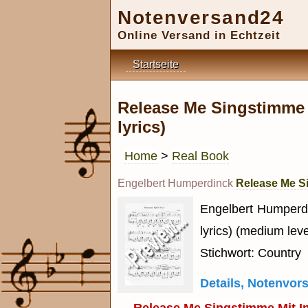
Notenversand24
Online Versand in Echtzeit
Startseite
Release Me Singstimme m
lyrics)
Home
>
Real Book
Engelbert Humperdinck
Release Me Si
Engelbert Humperdin
lyrics) (medium leve
Stichwort: Country
Details, Notenvo