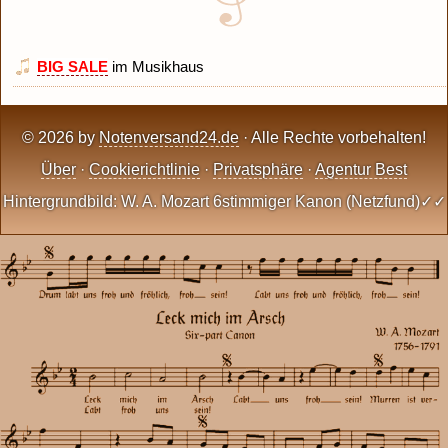
BIG SALE
im Musikhaus
© 2026 by
Notenversand24.de
· Alle Rechte vorbehalten!
Über
·
Cookierichtlinie
·
Privatsphäre
·
Agentur Best
Hintergrundbild: W. A. Mozart 6stimmiger Kanon (Netzfund)✓✓