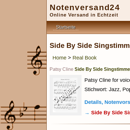
Notenversand24
Online Versand in Echtzeit
Startseite
Side By Side Singstimme
Home
>
Real Book
Patsy Cline
Side By Side Singstimme 
Patsy Cline for voi
Stichwort: Jazz, Po
Details, Notenvo
→
Side By Side Si