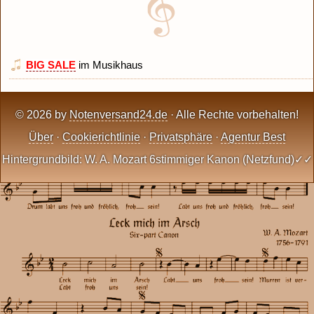
BIG SALE
im Musikhaus
© 2026 by
Notenversand24.de
· Alle Rechte vorbehalten!
Über
·
Cookierichtlinie
·
Privatsphäre
·
Agentur Best
Hintergrundbild: W. A. Mozart 6stimmiger Kanon (Netzfund)✓✓