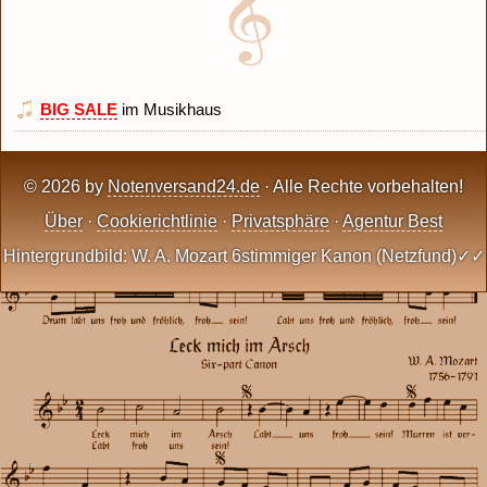
BIG SALE
im Musikhaus
© 2026 by
Notenversand24.de
· Alle Rechte vorbehalten!
Über
·
Cookierichtlinie
·
Privatsphäre
·
Agentur Best
Hintergrundbild: W. A. Mozart 6stimmiger Kanon (Netzfund)✓✓