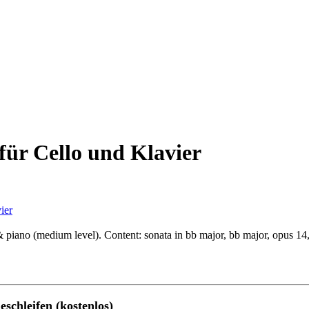
für Cello und Klavier
ier
piano (medium level). Content: sonata in bb major, bb major, opus 14, n
eschleifen (kostenlos)