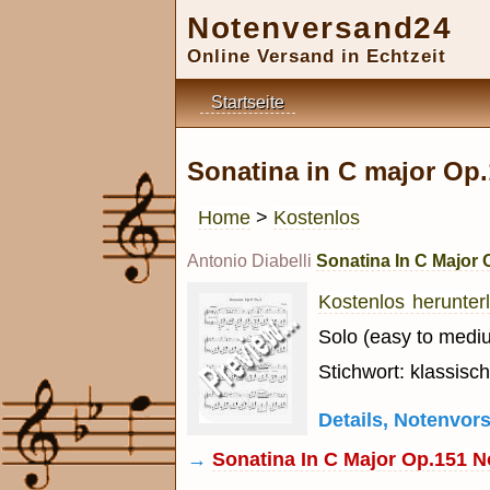
Notenversand24
Online Versand in Echtzeit
Startseite
Sonatina in C major Op.
Home
>
Kostenlos
Antonio Diabelli
Sonatina In C Major 
Kostenlos herunterl
Solo (easy to mediu
Stichwort: klassisch
Details, Notenvo
→
Sonatina In C Major Op.151 No