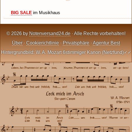
BIG SALE
im Musikhaus
© 2026 by
Notenversand24.de
· Alle Rechte vorbehalten!
Über
·
Cookierichtlinie
·
Privatsphäre
·
Agentur Best
Hintergrundbild: W. A. Mozart 6stimmiger Kanon (Netzfund)✓✓