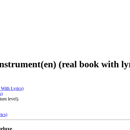
strument(en) (real book with lyr
 With Lyrics)
ium level).
ics)
eluxe