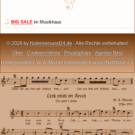
BIG SALE
im Musikhaus
© 2026 by
Notenversand24.de
· Alle Rechte vorbehalten!
Über
·
Cookierichtlinie
·
Privatsphäre
·
Agentur Best
Hintergrundbild: W. A. Mozart 6stimmiger Kanon (Netzfund)✓✓