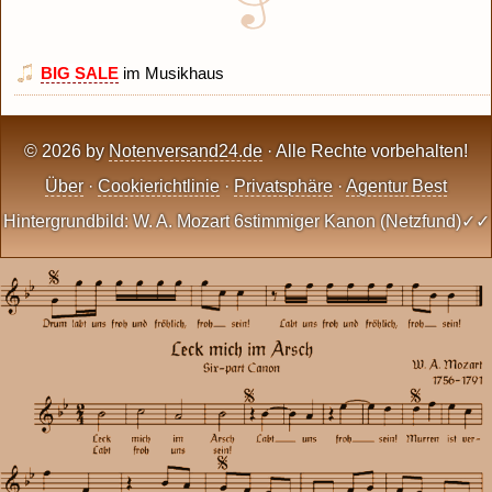
BIG SALE
im Musikhaus
© 2026 by
Notenversand24.de
· Alle Rechte vorbehalten!
Über
·
Cookierichtlinie
·
Privatsphäre
·
Agentur Best
Hintergrundbild: W. A. Mozart 6stimmiger Kanon (Netzfund)✓✓