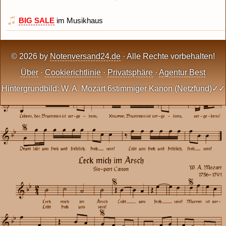
BIG SALE
im Musikhaus
© 2026 by
Notenversand24.de
· Alle Rechte vorbehalten!
Über
·
Cookierichtlinie
·
Privatsphäre
·
Agentur Best
Hintergrundbild: W. A. Mozart 6stimmiger Kanon (Netzfund)✓✓