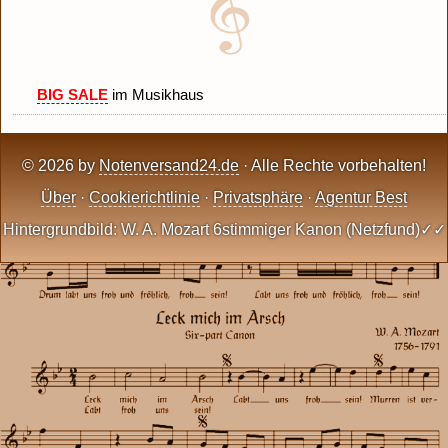
BIG SALE
im Musikhaus
© 2026 by
Notenversand24.de
· Alle Rechte vorbehalten!
Über
·
Cookierichtlinie
·
Privatsphäre
·
Agentur Best
Hintergrundbild: W. A. Mozart 6stimmiger Kanon (Netzfund)✓✓