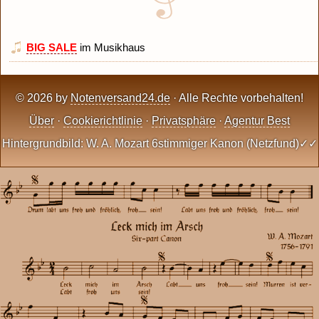
BIG SALE
im Musikhaus
© 2026 by
Notenversand24.de
· Alle Rechte vorbehalten!
Über
·
Cookierichtlinie
·
Privatsphäre
·
Agentur Best
Hintergrundbild: W. A. Mozart 6stimmiger Kanon (Netzfund)✓✓