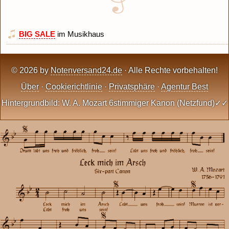
BIG SALE
im Musikhaus
© 2026 by
Notenversand24.de
· Alle Rechte vorbehalten!
Über
·
Cookierichtlinie
·
Privatsphäre
·
Agentur Best
Hintergrundbild: W. A. Mozart 6stimmiger Kanon (Netzfund)✓✓