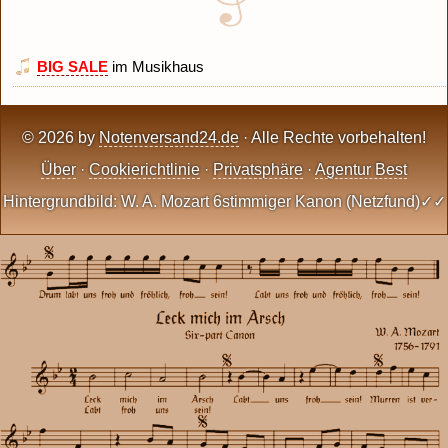
BIG SALE
im Musikhaus
© 2026 by
Notenversand24.de
· Alle Rechte vorbehalten!
Über
·
Cookierichtlinie
·
Privatsphäre
·
Agentur Best
Hintergrundbild: W. A. Mozart 6stimmiger Kanon (Netzfund)✓✓