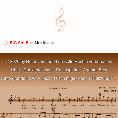
BIG SALE
im Musikhaus
© 2026 by
Notenversand24.de
· Alle Rechte vorbehalten!
Über
·
Cookierichtlinie
·
Privatsphäre
·
Agentur Best
Hintergrundbild: W. A. Mozart 6stimmiger Kanon (Netzfund)✓✓